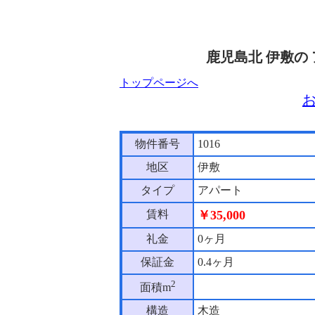
鹿児島北 伊敷の
トップページへ
物件番号
1016
地区
伊敷
タイプ
アパート
賃料
￥35,000
礼金
0ヶ月
保証金
0.4ヶ月
2
面積m
構造
木造